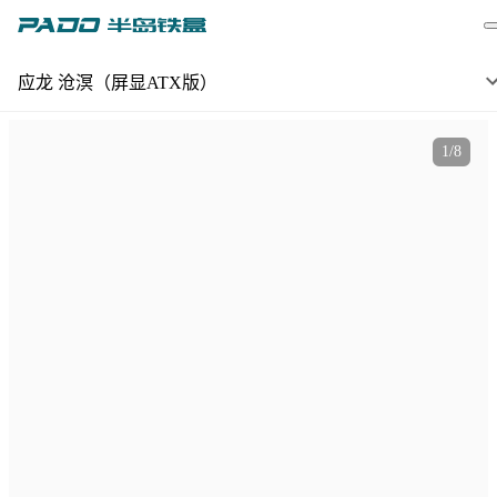
应龙 沧溟（屏显ATX版）
1
/
8