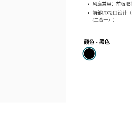
风扇兼容：前板取
前部I/O接口设计（US
(二合一））
颜色
-
黑色