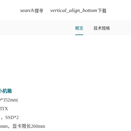
search
vertical_align_bottom
搜寻
下载
概览
技术规格
小机箱
352mm|
ITX
，SSD*2
5mm，显卡限长260mm