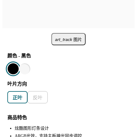
art_track
图片
颜色
-
黑色
叶片方向
正叶
反叶
商品特色
炫酷图形灯条设计
ARGB光效，支持主板神光同步调控